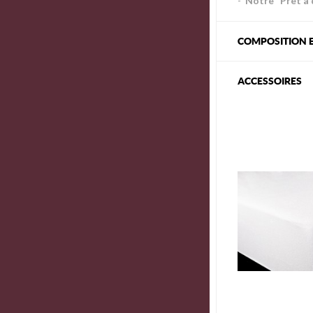
-
Notre "Prêt à d
COMPOSITION E
ACCESSOIRES