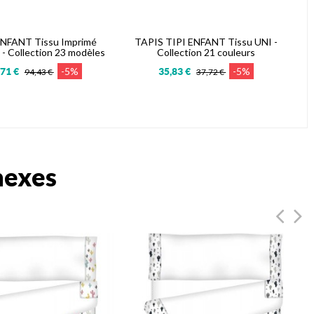
ENFANT Tissu Imprimé
TAPIS TIPI ENFANT Tissu UNI -
 Collection 23 modèles
Collection 21 couleurs
-5%
-5%
,71 €
35,83 €
94,43 €
37,72 €
nexes