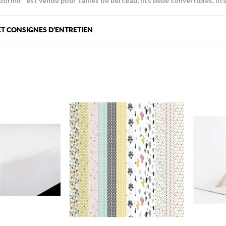
ormir" est vendu pour tailles de berceau, lits bébé convertibles, lits 
T CONSIGNES D'ENTRETIEN