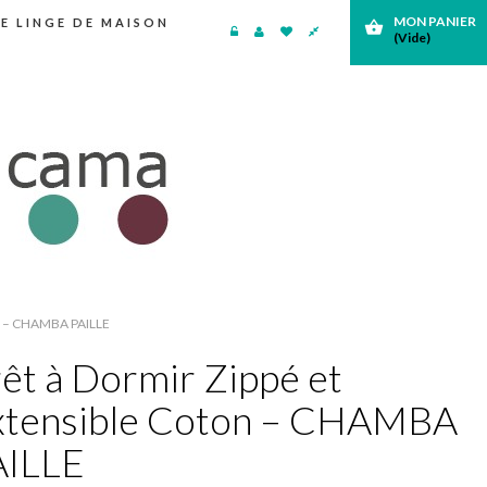
MON PANIER
E LINGE DE MAISON
shopping_basket
(Vide)
 – CHAMBA PAILLE
êt à Dormir Zippé et
xtensible Coton – CHAMBA
AILLE