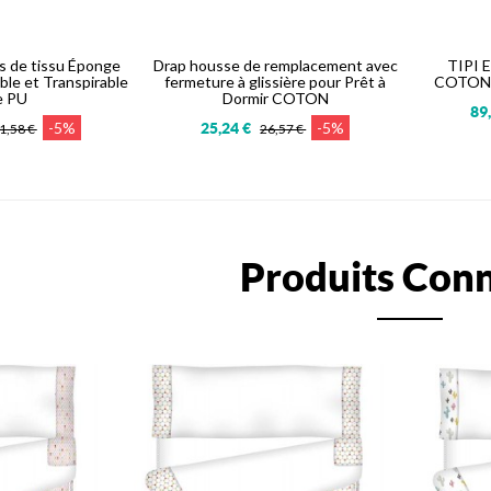
s de tissu Éponge
Drap housse de remplacement avec
TIPI 
le et Transpirable
fermeture à glissière pour Prêt à
COTON -
e PU
Dormir COTON
89
-5%
-5%
25,24 €
1,58 €
26,57 €
Produits Con