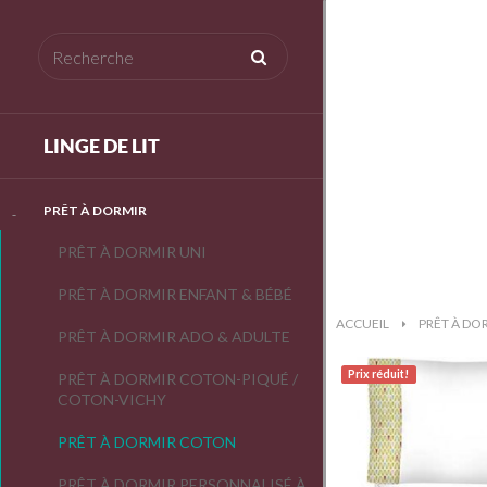
LINGE DE LIT
PRÊT À DORMIR
PRÊT À DORMIR UNI
PRÊT À DORMIR ENFANT & BÉBÉ
ACCUEIL
>
PRÊT À DO
PRÊT À DORMIR ADO & ADULTE
Prix ​​réduit!
PRÊT À DORMIR COTON-PIQUÉ /
COTON-VICHY
PRÊT À DORMIR COTON
PRÊT À DORMIR PERSONNALISÉ À