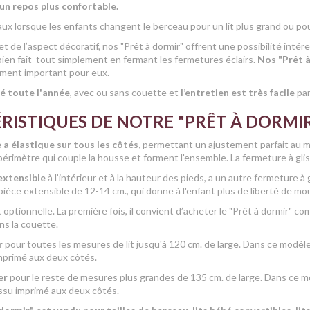
n repos plus confortable.
éaux lorsque
les enfants changent le berceau pour un lit plus grand ou pou
 et de l’aspect décoratif, nos "Prêt à dormir" offrent une possibilité intér
 bien fait tout simplement en fermant les fermetures éclairs.
Nos "Prêt à
ement important pour eux.
sé toute l'année
, avec ou sans couette et
l’entretien est très facile
par
RISTIQUES DE NOTRE "PRÊT À DORMI
 a élastique sur tous les côtés,
permettant un ajustement parfait au m
 périmètre qui couple la housse et forment l'ensemble. La fermeture à gli
extensible
à l’intérieur et à la hauteur des pieds, a un autre fermeture à
 pièce extensible de 12-14 cm., qui donne à l'enfant plus de liberté de 
 optionnelle. La première fois, il convient d’acheter le "Prêt à dormir" c
s la couette.
er
pour toutes les mesures de lit jusqu'à 120 cm. de large. Dans ce modèle,
mprimé aux deux côtés.
er
pour le reste de mesures plus grandes de 135 cm. de large. Dans ce mod
ssu imprimé aux deux côtés.