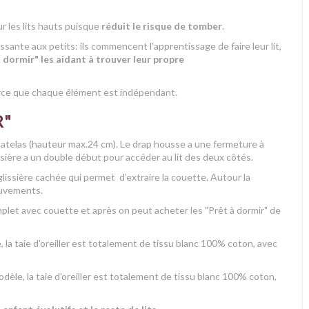
r les lits hauts puisque
réduit le risque de tomber
.
essante aux petits: ils commencent l'apprentissage de faire leur lit,
 dormir" les aidant à trouver leur propre
ce que chaque élément est indépendant.
R"
atelas (hauteur max.24 cm). Le drap housse a une fermeture à
ssière a un double début pour accéder au lit des deux côtés.
 glissière cachée qui permet d’extraire la couette. Autour la
mouvements.
omplet avec couette et après on peut acheter les "Prêt à dormir" de
 la taie d'oreiller est totalement de tissu blanc 100% coton, avec
èle, la taie d'oreiller est totalement de tissu blanc 100% coton,