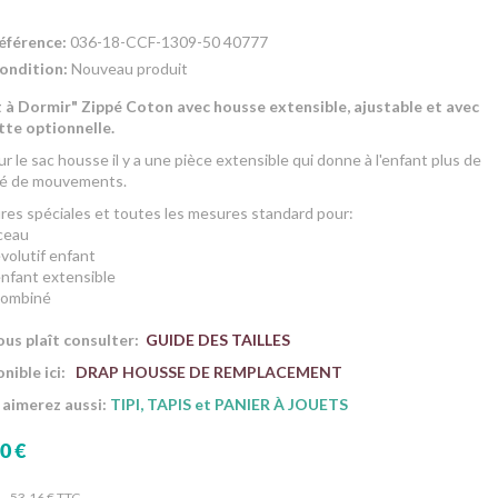
éférence:
036-18-CCF-1309-50 40777
ondition:
Nouveau produit
 à Dormir" Zippé Coton avec housse extensible, ajustable et avec
tte optionnelle.
r le sac housse il y a une pièce extensible qui donne à l'enfant plus de
té de mouvements.
es spéciales et toutes les mesures standard pour:
ceau
 évolutif enfant
 enfant extensible
 combiné
vous plaît consulter:
GUIDE DES TAILLES
nible ici:
DRAP HOUSSE DE REMPLACEMENT
 aimerez aussi:
TIPI, TAPIS et PANIER À JOUETS
0 €
53,16 €
TTC.