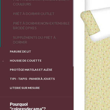
COULEURS
PRÊT À DORMIR OUTLET
PRÊT À DORMIR NON-EXTENSIBLE
BRODÉ DPKES
SUPPLÉMENTS DU PRÊT À
DORMIR
PARURE DE LIT
HOUSSE DE COUETTE
PROTÈGE MATELAS ET ALÈSE
TIPI - TAPIS - PANIER À JOUETS
LITERIE SUR MESURE
Pourquoi
"coloresdecama"?