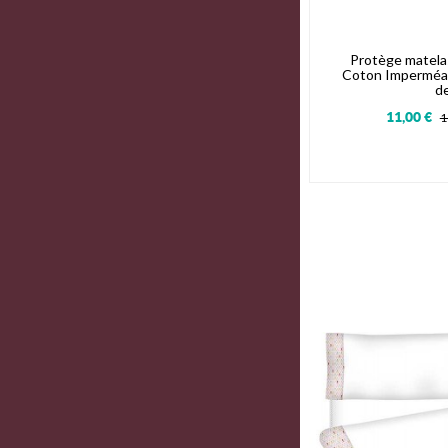
Protège matela
Coton Imperméab
d
11,00 €
1