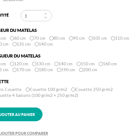
TITÉ
GEUR DU MATELAS
 cm
60 cm
70 cm
80 cm
90 cm
105 cm
110 cm
0 cm
135 cm
140 cm
GUEUR DU MATELAS
 cm
120 cm
130 cm
140 cm
150 cm
160 cm
5 cm
170 cm
180 cm
190 cm
200 cm
ETTE
ns Couette
Couette 100 gr/m2
Couette 250 gr/m2
uette 4 Saisons (100 gr/m2 + 250 gr/m2)
JOUTER AU PANIER
JOUTER POUR COMPARER