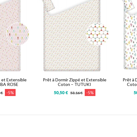
 et Extensible
Prêt à Dormir Zippé et Extensible
Prêt à 
MBA ROSE
Coton – TUTUKI
Coto
-5%
-5%
50,50 €
5
 €
53,16 €