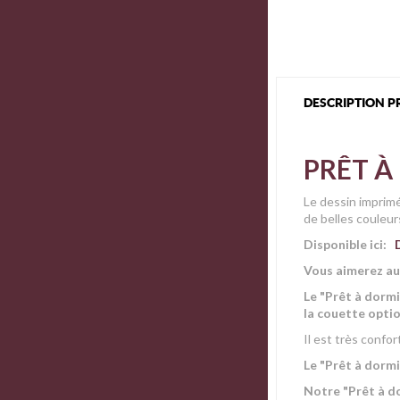
DESCRIPTION P
PRÊT À
Le dessin imprimé
de belles couleu
Disponible ici:
Vous aimerez au
Le "Prêt à dorm
la couette optio
Il est très confo
Le "Prêt à dormi
Notre "Prêt à d