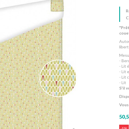
R
C
"Prêt
coue
Autou
liber
Mesur
- Ber
- Lit
- Lit
- Lit
- Lit
S'il 
Dispo
Vous
50,5
-5%