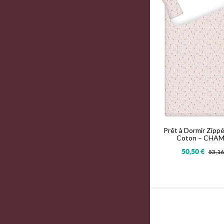
Prêt à Dormir Zippé
Coton – CHA
50,50 €
53,16