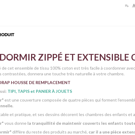
A
playlist_add
RODUIT
 DORMIR ZIPPÉ ET EXTENSIBLE
 de cet ensemble de tissu 100% coton est très facile à coordonner avec 
rs contrastées, donnera une touche très naturelle à votre chambre.
DRAP HOUSSE DE REMPLACEMENT
ssi:
TIPI, TAPIS et PANIER À JOUETS
ir"
est une couverture composée de quatre pièces qui forment l’ensemb
nnelle.
rtable et pratique, et ses dessins décorent les chambres des enfants et 
r"
vous donne
la tranquillité de maintenir couverts les enfants toute
ormir"
diffère du reste des produits au marché,
car il a une pièce exten