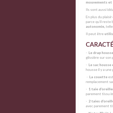
mouvements et u
Ils sont aussi id
En plus du plaisir
parce qu’il reste
autonomie,
tell
Il peut être
utili
CARACTÉ
-
Le drap housse
glissière sur son
-
Le sac housse 
housse il y a une
-
La couette
est
remplacement san
-
1 taie d’oreill
parement tissu i
-
2 taies d’oreill
avec parement ti