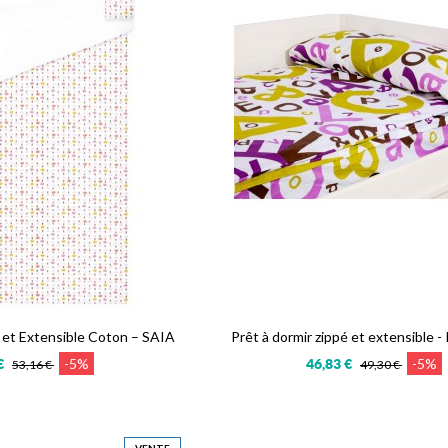
é et Extensible Coton – SAIA
Prêt à dormir zippé et extensible -
-5%
-5%
€
46,83 €
53,16 €
49,30 €