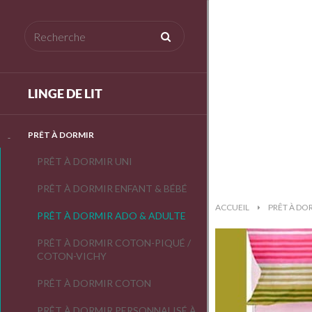
LINGE DE LIT
PRÊT À DORMIR
PRÊT À DORMIR UNI
PRÊT À DORMIR ENFANT & BÉBÉ
ACCUEIL
>
PRÊT À DO
PRÊT À DORMIR ADO & ADULTE
PRÊT À DORMIR COTON-PIQUÉ /
COTON-VICHY
PRÊT À DORMIR COTON
PRÊT À DORMIR PERSONNALISÉ À