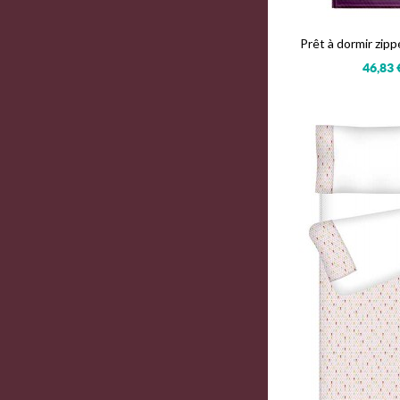
Prêt à dormir zipp
46,83 