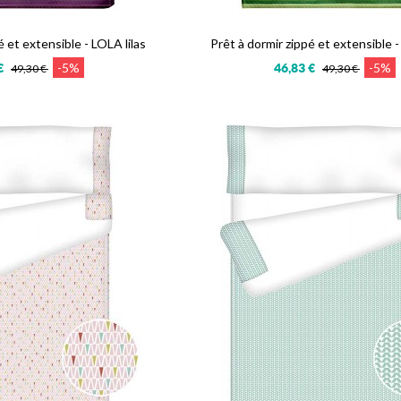
é et extensible - LOLA lilas
Prêt à dormir zippé et extensible 
-5%
-5%
€
46,83 €
49,30 €
49,30 €