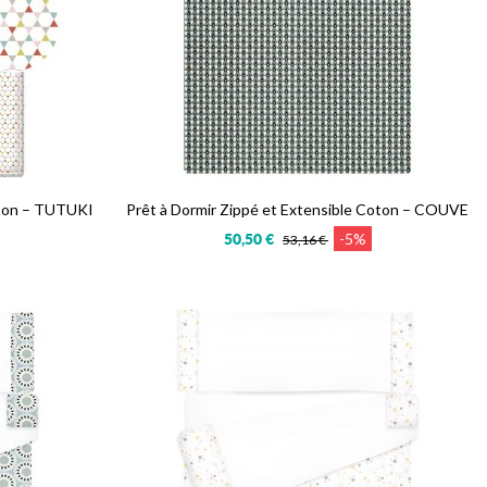
oton – TUTUKI
Prêt à Dormir Zippé et Extensible Coton – COUVE
-5%
50,50 €
53,16 €