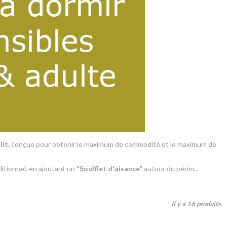
lit
,
conçue pour obtenir le maximum de commodité et le maximum de
ditionnel, en ajoutant un
“Soufflet d'aisance”
autour du périm...
Il y a 16 produits.