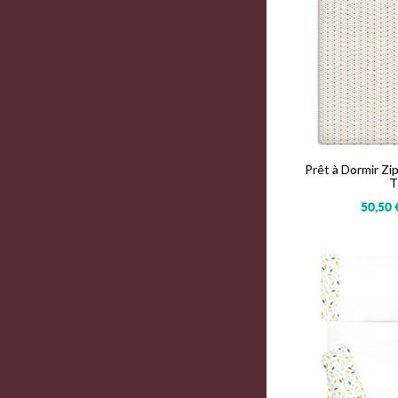
Prêt à Dormir Zi
T
50,50 