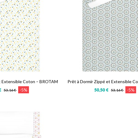
et Extensible Coton – BROTAM
Prêt à Dormir Zippé et Extensible 
-5%
-5%
€
50,50 €
53,16 €
53,16 €