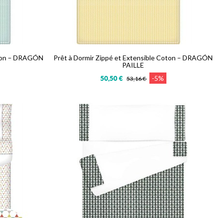
Coton – DRAGÓN
Prêt à Dormir Zippé et Extensible Coton – DRAGÓN
PAILLE
-5%
50,50 €
53,16 €