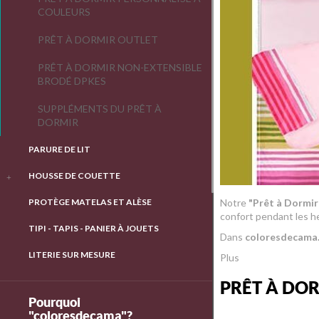
COULEURS
PRÊT À DORMIR OUTLET
PRÊT À DORMIR NON-EXTENSIBLE
BRODÉ DPKES
SUPPLÉMENTS DU PRÊT À
DORMIR
PARURE DE LIT
HOUSSE DE COUETTE
PROTÈGE MATELAS ET ALÈSE
Notre
"Prêt à Dormir
confort pendant les h
TIPI - TAPIS - PANIER À JOUETS
Dans
coloresdecama.
LITERIE SUR MESURE
Plus
PRÊT À DO
Pourquoi
"coloresdecama"?