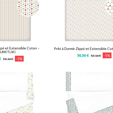
ppé et Extensible Coton –
Prêt à Dormir Zippé et Extensible C
UMITUKI
-5%
50,50 €
53,16 €
-5%
€
53,16 €