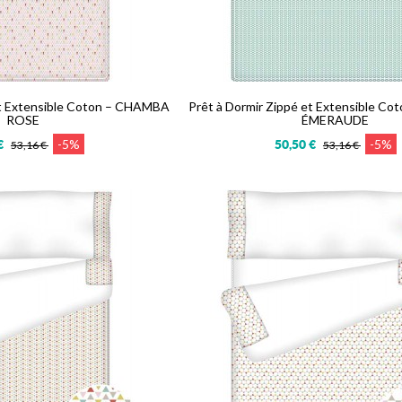
et Extensible Coton – CHAMBA
Prêt à Dormir Zippé et Extensible 
ROSE
ÉMERAUDE
-5%
-5%
€
50,50 €
53,16 €
53,16 €