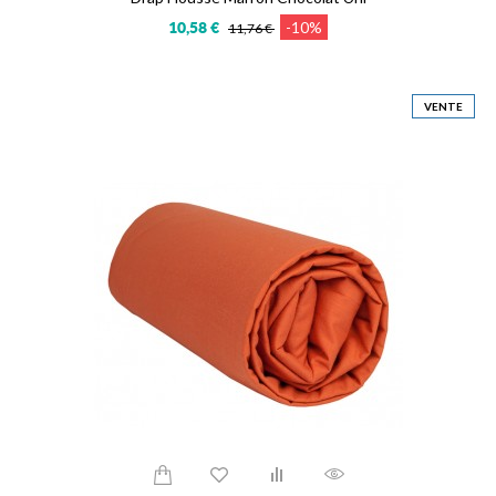
-10%
10,58 €
11,76 €
VENTE