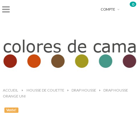
0
shopping_basket
COMPTE
ACCUEIL
>
HOUSSE DE COUETTE
>
DRAP HOUSSE
>
DRAP HOUSSE
ORANGE UNI
Vente!