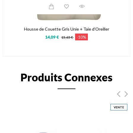
Housse de Couette Gris Unie + Taie d’Oreiller
-10%
14,09 €
15,65 €
Produits Connexes
VENTE