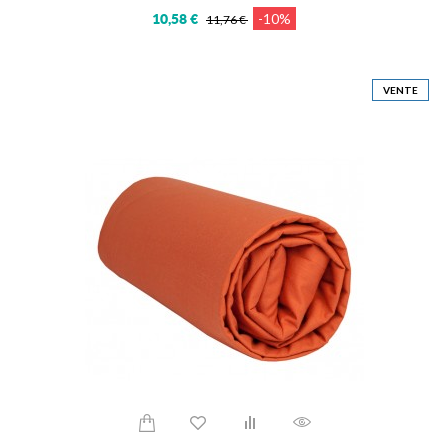
-10%
10,58 €
11,76 €
VENTE