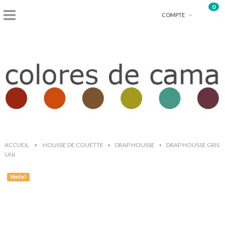
0
shopping_basket
COMPTE
ACCUEIL
>
HOUSSE DE COUETTE
>
DRAP HOUSSE
>
DRAP HOUSSE GRIS
UNI
Vente!