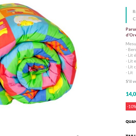
R
C
Paru
d’Ore
Mesur
- Ber
- Lit
- Lit
- Lit
- Lit
S'il 
14,0
-10
QUAN