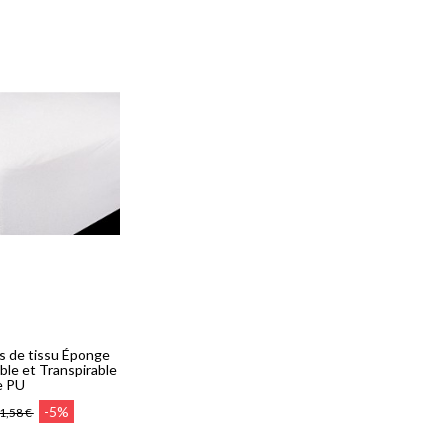
s de tissu Éponge
le et Transpirable
e PU
-5%
1,58 €