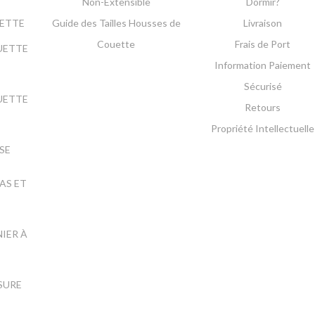
Non-Extensible
Dormir?
UETTE
Guide des Tailles Housses de
Livraison
Couette
Frais de Port
UETTE
Information Paiement
Sécurisé
UETTE
Retours
E
Propriété Intellectuelle
SE
AS ET
NIER À
ESURE