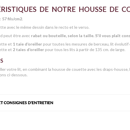
RISTIQUES DE NOTRE HOUSSE DE C
u:
57 fils/cm2
.
te avec le même dessin dans le recto et le verso.
ied peut être avec
rabat ou bouteille, selon la taille. S'il vous plaît co
ette et
1 taie d’oreiller
pour toutes les mesures de berceau, lit évolutif e
ette et
2 taies d’oreiller
pour tous les lits à partir de 135 cm. de large.
ES
ler votre lit, en combinant la housse de couette avec les draps-housse, le
ns ci-dessous.
T CONSIGNES D'ENTRETIEN