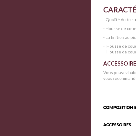
CARACTÉ
- Qualité du tiss
- Housse de couet
- La finition au p
- Housse de cou
- Housse de cou
ACCESSOIR
Vous pouvez habil
vous recommando
COMPOSITION E
ACCESSOIRES