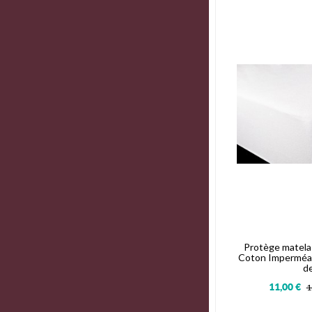
Protège matela
Coton Imperméab
d
11,00 €
1