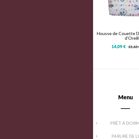
Housse de Couette Di
d’Oreill
14,09 €
15,65
Menu
PRÊT À DORM
PARURE DE L