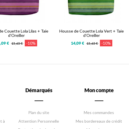
e Couette Lola Lilas + Taie
Housse de Couette Lola Vert + Taie
d’Oreiller
d’Oreiller
-10%
-10%
,09 €
14,09 €
15,65 €
15,65 €
Démarqués
Mon compte
Plan du site
Mes commandes
t à
Attention Personnelle
Mes bordereaux de crédit