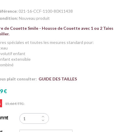
éférence:
021-16-CCF-1100-80X11438
ondition:
Nouveau produit
re de Couette Smile - Housse de Couette avec 1 ou 2 Taies
iller.
es spéciales et toutes les mesures standard pour:
ceau
 évolutif enfant
 enfant extensible
 combiné
vous plaît consulter:
GUIDE DES TAILLES
9 €
%
15,66 €
TTC.
TITÉ