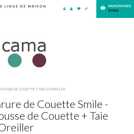
MON PANIER
E LINGE DE MAISON
shopping_basket
(Vide)
HOUSSE DE COUETTE + TAIE D’OREILLER
rure de Couette Smile -
usse de Couette + Taie
Oreiller