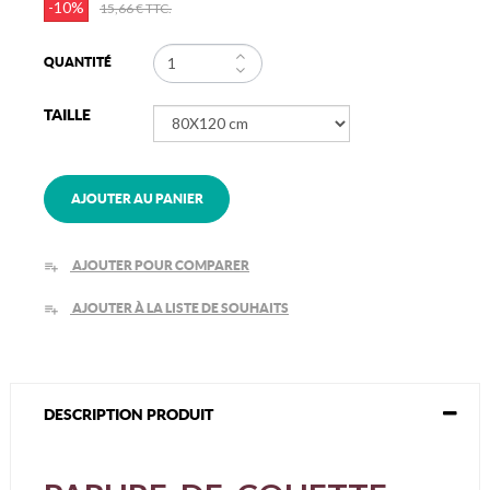
-10%
15,66 €
TTC.
QUANTITÉ
TAILLE
AJOUTER AU PANIER
AJOUTER POUR COMPARER
playlist_add
AJOUTER À LA LISTE DE SOUHAITS
playlist_add
DESCRIPTION PRODUIT