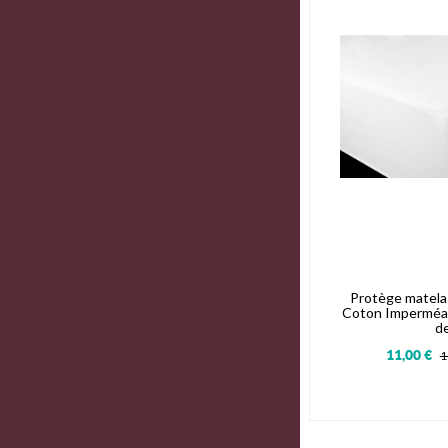
Protège matela
Coton Imperméab
d
11,00 €
1