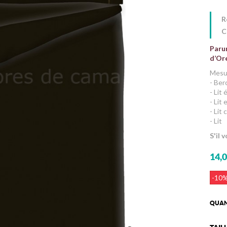
R
C
Paru
d’Ore
Mesur
- Ber
- Lit
- Lit
- Lit
- Lit
S'il 
14,0
-10
QUAN