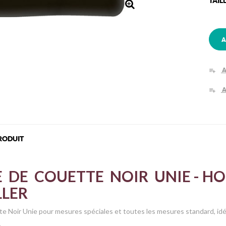
TAIL
A
A
playlist_add
A
playlist_add
RODUIT
 DE COUETTE NOIR UNIE - HO
LLER
e Noir Unie pour mesures spéciales et toutes les mesures
standard, id