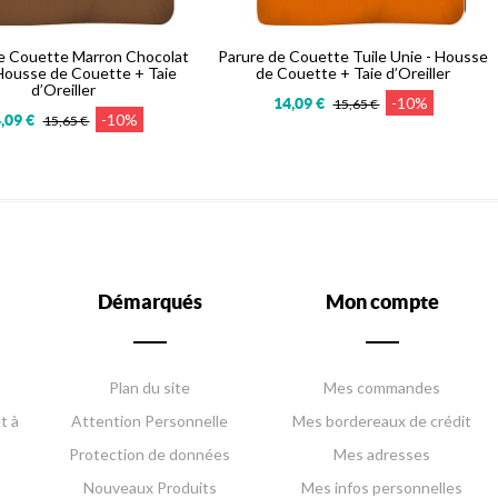
e Couette Marron Chocolat
Parure de Couette Tuile Unie - Housse
 Housse de Couette + Taie
de Couette + Taie d’Oreiller
d’Oreiller
-10%
14,09 €
15,65 €
-10%
,09 €
15,65 €
Démarqués
Mon compte
Plan du site
Mes commandes
t à
Attention Personnelle
Mes bordereaux de crédit
Protection de données
Mes adresses
Nouveaux Produits
Mes infos personnelles