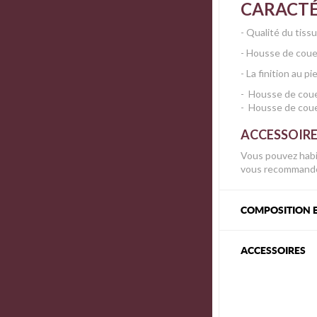
CARACTÉ
- Qualité du tiss
- Housse de couet
- La finition au p
- Housse de cou
- Housse de cou
ACCESSOIR
Vous pouvez habil
vous recommando
COMPOSITION E
ACCESSOIRES