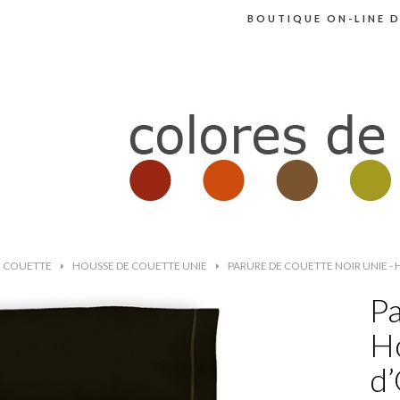
BOUTIQUE ON-LINE D
E COUETTE
>
HOUSSE DE COUETTE UNIE
>
PARURE DE COUETTE NOIR UNIE - 
Pa
Ho
d’