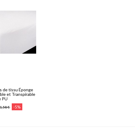
s de tissu Éponge
le et Transpirable
e PU
-5%
1,58 €