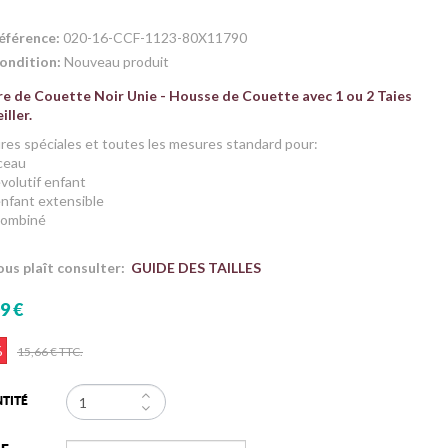
éférence:
020-16-CCF-1123-80X11790
ondition:
Nouveau produit
re de Couette Noir Unie - Housse de Couette avec 1 ou 2 Taies
iller.
es spéciales et toutes les mesures standard pour:
ceau
 évolutif enfant
 enfant extensible
 combiné
vous plaît consulter:
GUIDE DES TAILLES
9 €
%
15,66 €
TTC.
TITÉ