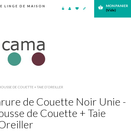
MON PANIER
E LINGE DE MAISON
shopping_basket
(Vide)
HOUSSE DE COUETTE + TAIE D’OREILLER
rure de Couette Noir Unie -
usse de Couette + Taie
Oreiller