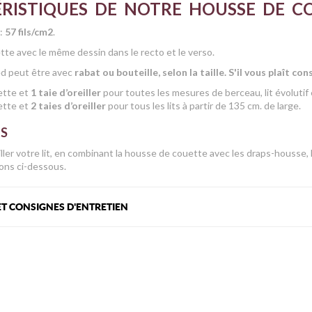
RISTIQUES DE NOTRE HOUSSE DE C
u:
57 fils/cm2
.
te avec le même dessin dans le recto et le verso.
ied peut être avec
rabat ou bouteille, selon la taille. S'il vous plaît co
ette et
1 taie d’oreiller
pour toutes les mesures de berceau, lit évolutif e
ette et
2 taies d’oreiller
pour tous les lits à partir de 135 cm. de large.
ES
ler votre lit, en combinant la housse de couette avec les draps-housse, le
ns ci-dessous.
T CONSIGNES D'ENTRETIEN