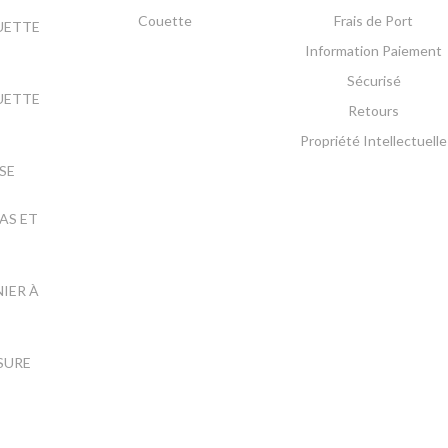
Couette
Frais de Port
UETTE
Information Paiement
Sécurisé
UETTE
Retours
E
Propriété Intellectuelle
SE
AS ET
NIER À
ESURE