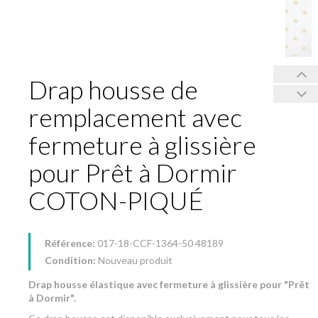
Drap housse de
remplacement avec
fermeture à glissière
pour Prêt à Dormir
COTON-PIQUÉ
Référence:
017-18-CCF-1364-50 48189
Condition:
Nouveau produit
Drap housse élastique avec fermeture à glissière pour "Prêt
à Dormir".