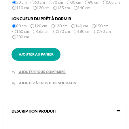
50 cm
60 cm
70 cm
80 cm
90 cm
105 cm
110 cm
120 cm
135 cm
140 cm
LONGUEUR DU PRÊT À DORMIR
80 cm
120 cm
130 cm
140 cm
150 cm
160 cm
165 cm
170 cm
180 cm
190 cm
200 cm
AJOUTER AU PANIER
AJOUTER POUR COMPARER
playlist_add
AJOUTER À LA LISTE DE SOUHAITS
playlist_add
DESCRIPTION PRODUIT