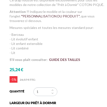
Ce drap housse est disponible exclusivement pour tous les
modèles de notre collection de "Prêt à Dormir" COTON-PIQUÉ.
Attention !!
Indiquez le modèle et la couleur sur
l'onglet
"
PERSONNALISATION DU PRODUIT
”
,
que vous
trouverez ci-dessous.
Mesures spéciales et toutes les mesures standard pour:
- Berceau
- Lit évolutif enfant
- Lit enfant extensible
- Lit combiné
- Lit
S'il vous plaît consulter:
GUIDE DES TAILLES
25,24 €
-5%
26,57 €
TTC.
QUANTITÉ
LARGEUR DU PRÊT À DORMIR