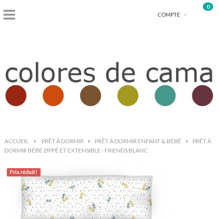
0
shopping_basket
COMPTE
ACCUEIL
>
PRÊT À DORMIR
>
PRÊT À DORMIR ENFANT & BÉBÉ
>
PRÊT À
DORMIR BÉBÉ ZIPPÉ ET EXTENSIBLE - FRIENDS BLANC
Prix ​​réduit!