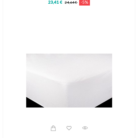
-5%
23,41 €
24,64 €