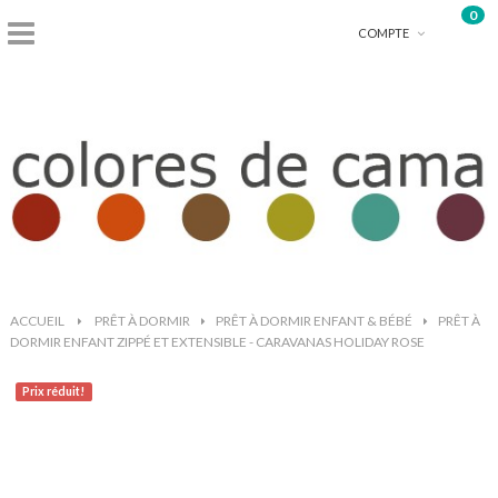
0
shopping_basket
COMPTE
ACCUEIL
>
PRÊT À DORMIR
>
PRÊT À DORMIR ENFANT & BÉBÉ
>
PRÊT À
DORMIR ENFANT ZIPPÉ ET EXTENSIBLE - CARAVANAS HOLIDAY ROSE
Prix ​​réduit!