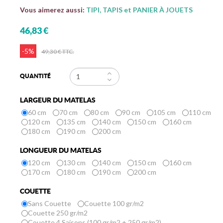
Vous aimerez aussi:
TIPI, TAPIS et PANIER À JOUETS
46,83 €
-5%
49,30 €
TTC.
QUANTITÉ
LARGEUR DU MATELAS
60 cm
70 cm
80 cm
90 cm
105 cm
110 cm
120 cm
135 cm
140 cm
150 cm
160 cm
180 cm
190 cm
200 cm
LONGUEUR DU MATELAS
120 cm
130 cm
140 cm
150 cm
160 cm
170 cm
180 cm
190 cm
200 cm
COUETTE
Sans Couette
Couette 100 gr/m2
Couette 250 gr/m2
Couette 4 Saisons (100 gr/m2 + 250 gr/m2)