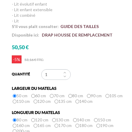
- Lit évolutif enfant
- Lit enfant extensible
- Lit combiné
- Lit
S'il vous plaît consulter:
GUIDE DES TAILLES
Disponible ici:
DRAP HOUSSE DE REMPLACEMENT
50,50 €
-5%
53,16 €
TTC.
QUANTITÉ
LARGEUR DU MATELAS
50 cm
60 cm
70 cm
80 cm
90 cm
105 cm
110 cm
120 cm
135 cm
140 cm
LONGUEUR DU MATELAS
80 cm
120 cm
130 cm
140 cm
150 cm
160 cm
165 cm
170 cm
180 cm
190 cm
200 cm