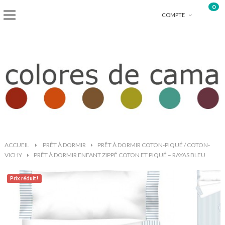
0
shopping_basket
COMPTE
ACCUEIL
>
PRÊT À DORMIR
>
PRÊT À DORMIR COTON-PIQUÉ / COTON-
VICHY
>
PRÊT À DORMIR ENFANT ZIPPÉ COTON ET PIQUÉ – RAYAS BLEU
Prix ​​réduit!