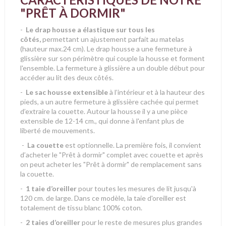
"PRÊT À DORMIR"
-
Le drap housse a élastique sur tous les
côtés,
permettant un ajustement parfait au matelas
(hauteur max.24 cm). Le drap housse a une fermeture à
glissière sur son périmètre qui couple la housse et forment
l'ensemble. La fermeture à glissière a un double début pour
accéder au lit des deux côtés.
-
Le sac housse extensible
à l’intérieur et à la hauteur des
pieds, a un autre fermeture à glissière cachée qui permet
d’extraire la couette. Autour la housse il y a une pièce
extensible de 12-14 cm., qui donne à l'enfant plus de
liberté de mouvements.
-
La couette
est optionnelle. La première fois, il convient
d’acheter le "Prêt à dormir" complet avec couette et après
on peut acheter les "Prêt à dormir" de remplacement sans
la couette.
-
1 taie d’oreiller
pour toutes les mesures de lit jusqu'à
120 cm. de large. Dans ce modèle, la taie d'oreiller est
totalement de tissu blanc 100% coton.
-
2 taies d’oreiller
pour le reste de mesures plus grandes