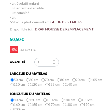
- Lit évolutif enfant
- Lit enfant extensible
- Lit combiné
- Lit
S'il vous plaît consulter:
GUIDE DES TAILLES
Disponible ici:
DRAP HOUSSE DE REMPLACEMENT
50,50 €
-5%
53,16 €
TTC.
QUANTITÉ
LARGEUR DU MATELAS
50 cm
60 cm
70 cm
80 cm
90 cm
105 cm
110 cm
120 cm
135 cm
140 cm
LONGUEUR DU MATELAS
80 cm
120 cm
130 cm
140 cm
150 cm
160 cm
165 cm
170 cm
180 cm
190 cm
200 cm