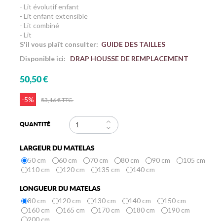
- Lit évolutif enfant
- Lit enfant extensible
- Lit combiné
- Lit
S'il vous plaît consulter:
GUIDE DES TAILLES
Disponible ici:
DRAP HOUSSE DE REMPLACEMENT
50,50 €
-5%
53,16 €
TTC.
QUANTITÉ
LARGEUR DU MATELAS
50 cm
60 cm
70 cm
80 cm
90 cm
105 cm
110 cm
120 cm
135 cm
140 cm
LONGUEUR DU MATELAS
80 cm
120 cm
130 cm
140 cm
150 cm
160 cm
165 cm
170 cm
180 cm
190 cm
200 cm