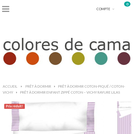
0
shopping_basket
COMPTE
ACCUEIL
>
PRÊT À DORMIR
>
PRÊT À DORMIR COTON-PIQUÉ / COTON-
VICHY
>
PRÊT À DORMIR ENFANT ZIPPÉ COTON – VICHY RAYURE LILAS
Prix ​​réduit!