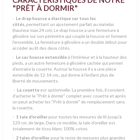
"PRÊT À DORMIR"
-
Le drap housse a élastique sur tous les
côtés,
permettant un ajustement parfait au matelas
(hauteur max.24 cm). Le drap housse a une fermeture à
glissière sur son périmètre qui couple la housse et forment
l'ensemble. La fermeture à glissière a un double début pour
accéder au lit des deux côtés.
-
Le sac housse extensible
à l’intérieur et à la hauteur des
pieds, a un autre fermeture à glissière cachée qui permet
d’extraire la couette. Autour la housse il y a une pièce
extensible de 12-14 cm., qui donne à l'enfant plus de
liberté de mouvements.
-
La couette
est optionnelle. La première fois, il convient
d’acheter le "Prêt à dormir" complet avec couette et après
on peut acheter les "Prêt à dormir" de remplacement sans
la couette.
-
1 taie d’oreiller
pour toutes les mesures de lit jusqu'à
120 cm. de large. Dans ce modèle, la taie d'oreiller est
totalement de tissu blanc 100% coton.
-
2 taies d’oreiller
pour le reste de mesures plus grandes