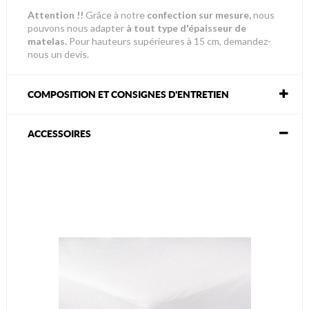
Attention !!
Grâce à notre
confection sur mesure,
nous
pouvons nous adapter
à tout type d'épaisseur de
matelas.
Pour hauteurs supérieures à 15 cm, demandez-
nous un devis.
COMPOSITION ET CONSIGNES D'ENTRETIEN
ACCESSOIRES