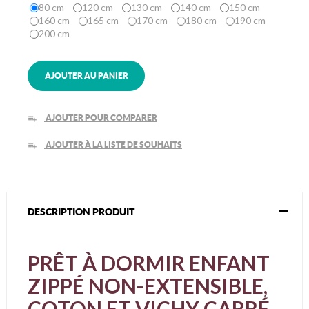
80 cm
120 cm
130 cm
140 cm
150 cm
160 cm
165 cm
170 cm
180 cm
190 cm
200 cm
AJOUTER AU PANIER
AJOUTER POUR COMPARER
playlist_add
AJOUTER À LA LISTE DE SOUHAITS
playlist_add
DESCRIPTION PRODUIT
PRÊT À DORMIR ENFANT
ZIPPÉ NON-EXTENSIBLE,
COTON ET VICHY CARRÉ -