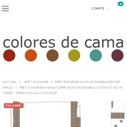
0
shopping_basket
COMPTE
ACCUEIL
>
PRÊT À DORMIR
>
PRÊT À DORMIR NON-EXTENSIBLE BRODÉ
DPKES
>
PRÊT À DORMIR ENFANT ZIPPÉ NON-EXTENSIBLE COTON ET VICHY
CARRÉ – DPKES STELLA CHOCOLAT
Prix ​​réduit!