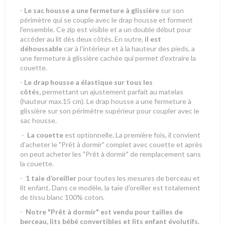
-
Le sac housse
a une fermeture à glissière
sur son
périmètre qui se couple avec le drap housse et forment
l'ensemble. Ce zip est visible et a un double début pour
accéder au lit dès deux côtés. En outre,
il est
déhoussable
car à l'intérieur et à la hauteur des pieds, a
une fermeture à glissière cachée qui permet d’extraire la
couette.
-
Le drap housse a élastique sur tous les
côtés,
permettant un ajustement parfait au matelas
(hauteur max.15 cm). Le drap housse a une fermeture à
glissière sur son périmètre supérieur pour coupler avec le
sac housse.
-
La couette
est optionnelle. La première fois, il convient
d’acheter le "Prêt à dormir" complet avec couette et après
on peut acheter les "Prêt à dormir" de remplacement sans
la couette.
-
1 taie d’oreiller
pour toutes les mesures de berceau et
lit enfant. Dans ce modèle, la taie d'oreiller est totalement
de tissu blanc 100% coton.
-
Notre "Prêt à dormir" est vendu pour tailles de
berceau, lits bébé convertibles et lits enfant évolutifs.