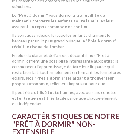
les chambres des enfants et aussi les amusent et
stimulent.
Le "Prêt à dormir"
vous donne
la tranquillité de
maintenir couverts les enfants toute la nuit
, en leur
assurant
un repos commode et continu
.
Ils sont aussi idéaux lorsque
les enfants changent le
berceau par un lit plus grand puisque
le "Prêt à dormir"
réduit le risque de tomber
.
En plus du plaisir et de l’aspect décoratif, nos "Prêt à
dormir" offrent une possibilité intéressante aux petits: ils
commencent l'apprentissage de faire leur lit, parce qu’il
reste bien fait tout simplement en fermant les fermetures
éclairs.
Nos "Prêt à dormir" les aidant à trouver leur
propre autonomie,
tellement important pour eux.
Il peut être
utilisé toute l'année
, avec ou sans couette
et
l’entretien est très facile
parce que chaque élément
est indépendant.
CARACTÉRISTIQUES DE NOTRE
"PRÊT À DORMIR" NON-
EXTENSIBLE