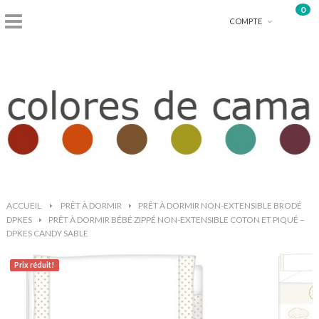
0
shopping_basket
COMPTE
ACCUEIL
>
PRÊT À DORMIR
>
PRÊT À DORMIR NON-EXTENSIBLE BRODÉ
DPKES
>
PRÊT À DORMIR BÉBÉ ZIPPÉ NON-EXTENSIBLE COTON ET PIQUÉ –
DPKES CANDY SABLE
Prix ​​réduit!