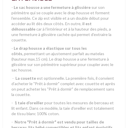
-
Le sac housse
a une fermeture à glissière
sur son
périmètre qui se couple avec le drap housse et forment
l'ensemble. Ce zip est visible et a un double début pour
accéder au lit dès deux côtés. En outre,
il est
déhoussable
car à l'intérieur et à la hauteur des pieds, a
une fermeture à glissière cachée qui permet d’extraire la
couette.
-
Le drap housse a élastique sur tous les
côtés,
permettant un ajustement parfait au matelas
(hauteur max.15 cm). Le drap housse a une fermeture à
glissière sur son périmètre supérieur pour coupler avec le
sac housse.
-
La couette
est optionnelle. La première fois, il convient
d’acheter le "Prêt à dormir" complet avec couette et après
on peut acheter les "Prêt à dormir" de remplacement sans
la couette.
-
1 taie d’oreiller
pour toutes les mesures de berceau et
lit enfant. Dans ce modèle, la taie d'oreiller est totalement
de tissu blanc 100% coton.
-
Notre "Prêt à dormir" est vendu pour tailles de
berceau, lits bébé convertibles et lits enfant évolutifs.