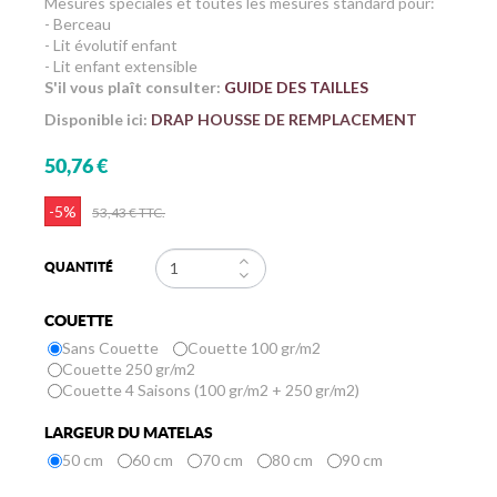
Mesures spéciales et toutes les mesures standard pour:
- Berceau
- Lit évolutif enfant
- Lit enfant extensible
S'il vous plaît consulter:
GUIDE DES TAILLES
Disponible ici:
DRAP HOUSSE DE REMPLACEMENT
50,76 €
-5%
53,43 €
TTC.
QUANTITÉ
COUETTE
Sans Couette
Couette 100 gr/m2
Couette 250 gr/m2
Couette 4 Saisons (100 gr/m2 + 250 gr/m2)
LARGEUR DU MATELAS
50 cm
60 cm
70 cm
80 cm
90 cm