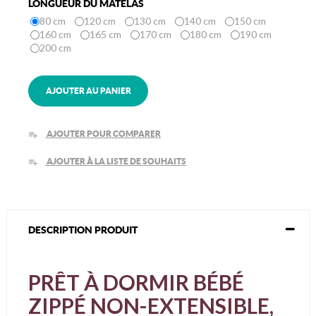
LONGUEUR DU MATELAS
80 cm
120 cm
130 cm
140 cm
150 cm
160 cm
165 cm
170 cm
180 cm
190 cm
200 cm
AJOUTER AU PANIER
AJOUTER POUR COMPARER
playlist_add
AJOUTER À LA LISTE DE SOUHAITS
playlist_add
DESCRIPTION PRODUIT
PRÊT À DORMIR BÉBÉ
ZIPPÉ NON-EXTENSIBLE,