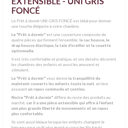
EXTENSIBLE - UNI GRIS
FONCÉ
Le Prêt à dormir UNI GRIS FONCÉ est idéal pour donner
une touche élégante à votre chambre.
Le "Prêt à dormir"
est une couverture composée de
quatre pièces qui forment l’ensemble:
le sac housse, le
drap housse élastique, la taie d’oreiller et la couette
optionnelle.
Il est très confortable et pratique, et ses dessins décorent
les chambres des enfants et aussi les amusent et
stimulent.
Le "Prêt à dormir"
vous donne
la tranquillité de
maintenir couverts les enfants toute la nuit
, en leur
assurant
un repos commode et continu
.
Notre "Prêt à dormir"
diffère du reste des produits au
marché,
car il a une pièce extensible qui offre à l’enfant
une plus grande liberté de mouvements et un repos
plus confortable.
Ils sont aussi idéaux lorsque
les enfants changent le
berceau pour un lit plus grand ou pour les lits hauts