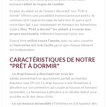
puisque
réduit le risque de tomber
.
En plus du plaisir et de l’aspect décoratif, nos "Prêt à
dormir" offrent une possibilité intéressante aux petits: ils
commencent l'apprentissage de faire leur lit, parce qu’il
reste bien fait tout simplement en fermant les fermetures
éclairs.
Nos "Prêt à dormir" les aidant à trouver leur
propre autonomie,
tellement important pour eux.
Il peut être
utilisé toute l'année
, avec ou sans couette
et
l’entretien est très facile
parce que chaque élément
est indépendant..
CARACTÉRISTIQUES DE NOTRE
"PRÊT À DORMIR"
-
Le drap housse a élastique sur tous les
côtés,
permettant un ajustement parfait au matelas
(hauteur max.24 cm). Le drap housse a une fermeture à
glissière sur son périmètre qui couple la housse et forment
l'ensemble. La fermeture à glissière a un double début pour
accéder au lit des deux côtés.
-
Le sac housse extensible
à l’intérieur et à la hauteur des