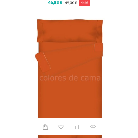
-5%
46,83 €
49,30 €