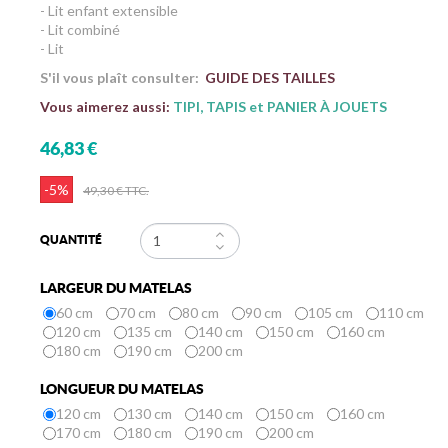
- Lit enfant extensible
- Lit combiné
- Lit
S'il vous plaît consulter:
GUIDE DES TAILLES
Vous aimerez aussi:
TIPI, TAPIS et PANIER À JOUETS
46,83 €
-5%
49,30 €
TTC.
QUANTITÉ
LARGEUR DU MATELAS
60 cm
70 cm
80 cm
90 cm
105 cm
110 cm
120 cm
135 cm
140 cm
150 cm
160 cm
180 cm
190 cm
200 cm
LONGUEUR DU MATELAS
120 cm
130 cm
140 cm
150 cm
160 cm
170 cm
180 cm
190 cm
200 cm