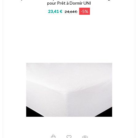
pour Prêt à Dormir UNI
-5%
23,41 €
24,64 €