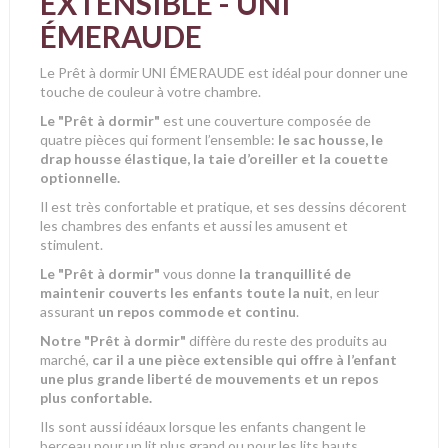
EXTENSIBLE - UNI
ÉMERAUDE
Le Prêt à dormir UNI ÉMERAUDE est idéal pour donner une
touche de couleur à votre chambre.
Le "Prêt à dormir"
est une couverture composée de
quatre pièces qui forment l’ensemble:
le sac housse, le
drap housse élastique, la taie d’oreiller et la couette
optionnelle.
Il est très confortable et pratique, et ses dessins décorent
les chambres des enfants et aussi les amusent et
stimulent.
Le "Prêt à dormir"
vous donne
la tranquillité de
maintenir couverts les enfants toute la nuit
, en leur
assurant
un repos commode et continu
.
Notre "Prêt à dormir"
diffère du reste des produits au
marché,
car il a une pièce extensible qui offre à l’enfant
une plus grande liberté de mouvements et un repos
plus confortable.
Ils sont aussi idéaux lorsque
les enfants changent le
berceau pour un lit plus grand ou pour les lits hauts