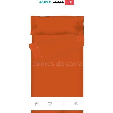
-5%
46,83 €
49,30 €