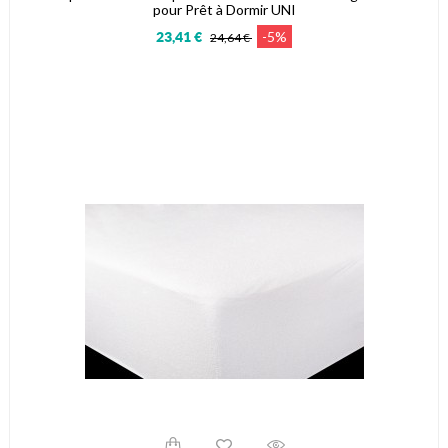
pour Prêt à Dormir UNI
-5%
23,41 €
24,64 €