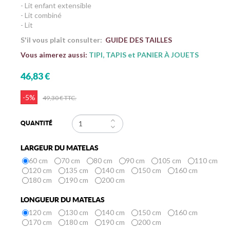
- Lit enfant extensible
- Lit combiné
- Lit
S'il vous plaît consulter:
GUIDE DES TAILLES
Vous aimerez aussi:
TIPI, TAPIS et PANIER À JOUETS
46,83 €
-5%
49,30 €
TTC.
QUANTITÉ
LARGEUR DU MATELAS
60 cm
70 cm
80 cm
90 cm
105 cm
110 cm
120 cm
135 cm
140 cm
150 cm
160 cm
180 cm
190 cm
200 cm
LONGUEUR DU MATELAS
120 cm
130 cm
140 cm
150 cm
160 cm
170 cm
180 cm
190 cm
200 cm